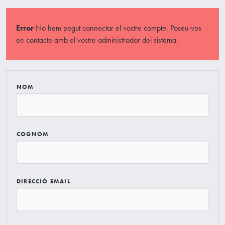
Error
No hem pogut connectar el vostre compte. Poseu-vos
en contacte amb el vostre administrador del sistema.
NOM
COGNOM
DIRECCIÓ EMAIL